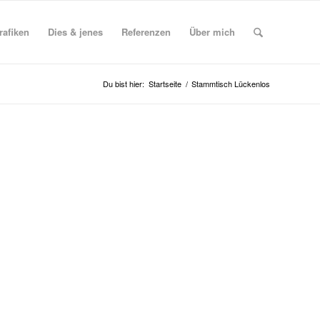
rafiken
Dies & jenes
Referenzen
Über mich
Du bist hier:
Startseite
/
Stammtisch Lückenlos