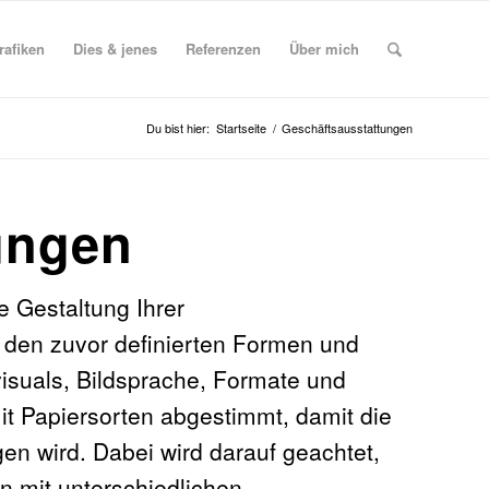
rafiken
Dies & jenes
Referenzen
Über mich
Du bist hier:
Startseite
/
Geschäftsausstattungen
ungen
e Gestaltung Ihrer
 den zuvor definierten Formen und
isuals, Bildsprache, Formate und
it Papiersorten abgestimmt, damit die
gen wird. Dabei wird darauf geachtet,
n mit unterschiedlichen